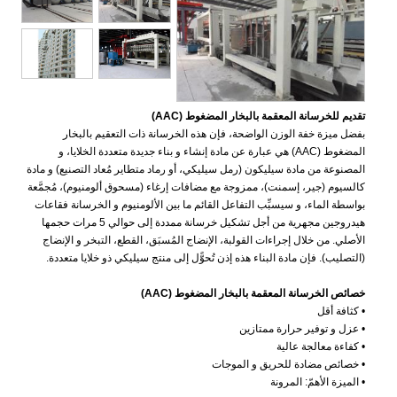
تقديم للخرسانة المعقمة بالبخار المضغوط (AAC)
بفضل ميزة خفة الوزن الواضحة، فإن هذه الخرسانة ذات التعقيم بالبخار
المضغوط (AAC) هي عبارة عن مادة إنشاء و بناء جديدة متعددة الخلايا، و
المصنوعة من مادة سيليكون (رمل سيليكي، أو رماد متطاير مُعاد التصنيع) و مادة
كالسيوم (جير، إسمنت)، ممزوجة مع مضافات إرغاء (مسحوق ألومنيوم)، مُجمَّعة
بواسطة الماء، و سيسبِّب التفاعل القائم ما بين الألومنيوم و الخرسانة فقاعات
هيدروجين مجهرية من أجل تشكيل خرسانة ممددة إلى حوالي 5 مرات حجمها
الأصلي. من خلال إجراءات القولبة، الإنضاج المُسبَق، القطع، التبخر و الإنضاج
(التصليب). فإن مادة البناء هذه إذن تُحوًّل إلى منتج سيليكي ذو خلايا متعددة.
خصائص الخرسانة المعقمة بالبخار المضغوط (AAC)
• كثافة أقل
• عزل و توفير حرارة ممتازين
• كفاءة معالجة عالية
• خصائص مضادة للحريق و الموجات
• الميزة الأهمّ: المرونة