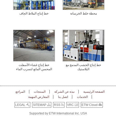
محطة خلط الخرسانة
خط إنتاج الملاط الجاف
خط إنتاج الخشب المدمج مع
خط إنتاج غشاء الأسفلت
البلاستيك
المحسن المانع لتسرب الماء
الصفحة الرئيسية
نبذة عن الشركة
المنتجات
المراجع
الخدمات
اتصل بنا
المعارض المهمة
LEGAL
SITEMAP
RSS
VRC
ETW Cloud
Supported by ETW International Inc. USA