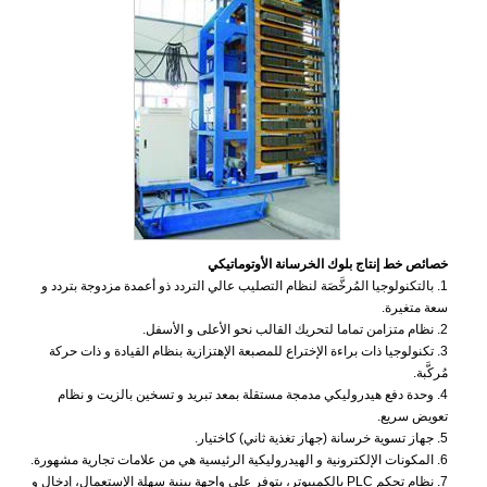
خصائص خط إنتاج بلوك الخرسانة الأوتوماتيكي
1. بالتكنولوجيا المُرخَّصَة لنظام التصليب عالي التردد ذو أعمدة مزدوجة بتردد و
سعة متغيرة.
2. نظام متزامن تماما لتحريك القالب نحو الأعلى و الأسفل.
3. تكنولوجيا ذات براءة الإختراع للمصبعة الإهتزازية بنظام القيادة و ذات حركة
مُركَّبة.
4. وحدة دفع هيدروليكي مدمجة مستقلة بمعد تبريد و تسخين بالزيت و نظام
تعويض سريع.
5. جهاز تسوية خرسانة (جهاز تغذية ثاني) كاختيار.
6. المكونات الإلكترونية و الهيدروليكية الرئيسية هي من علامات تجارية مشهورة.
7. نظام تحكم PLC بالكمبيوتر، يتوفر على واجهة بينية سهلة الإستعمال، إدخال و