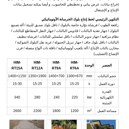
إخراج بيانات، عرض بياني و تخطيطي للحاسوب، و أيضا يمكنه تسجيل بيانات
الإنتاج و الإشتغال.
التكوين الرئيسي لخط إنتاج بلوك الخرسانة الأوتوماتيكي
رافعة الطوب / فرشاة دوّارة خاصة بالبلوك / ناقل بلوك صديق للبيئة / آلة تصنيع
البلوك / جهاز تغذية البالتات / قادوس البالتات / جهاز النقل المتقاطع للبالتات /
نظام مراقبة / جهاز تدوير البالتات / ناقل سلسلي للبالتات / فرشاة تنظيف
البالتات / ناقل بلوك جاف / جهاز تنزيل الحمولة / عربة نقل البلوك الشوكية /
مخازن بالتات الإنتاج / آلة تكعيب أوتوماتيكية / ناقلة ذات ألواح متصلة / فرن
الإنضاج (التصليب)
HIM-
HIM-
HIM-
HIM-
العنصر
الوحدة
RT15A
RT12A
RT9A
RT6A
حجم البالتات
mm
1300×670
1400×700
1350×1900
1400×1150
دورة العمل
s
15-25
15-25
15-25
15-30
القدرة
الكهربائية
kw
220
240
280
340
المثبتة
2
مساحة العمل
m
1200
1800
2200
2600