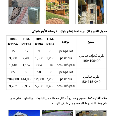
جدول القدرة الإنتاجية لخط إنتاج بلوك الخرسانة الأوتوماتيكي
HIM-
HIM-
HIM-
HIM-
المنتج
الوحدة
RT15A
RT12A
RT9A
RT6A
15
12
9
6
pcs/pallet
بلوك مُجوَّف قياسي
3,000
2,400
1,800
1,200
pcs/hour
90×190×190
4
1,440
1,152
864
576
pcs×10
/year
85
60
50
38
pcs/pallet
طوب قياسي
204,000
144,000
12,000
7,200
pcs/hour
240×115×53
4
9,762
6,912
5,760
3,456
pcs×10
/year
ملاحظة:
يمكننا تصميم و تصنيع أشكال مختلفة من البلوكات و الطوب على نحو
تام وفقا للشروط المحددة من طرف الزبناء.