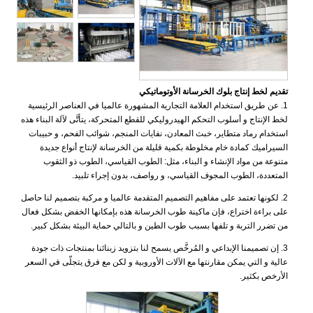
تقديم لخط إنتاج بلوك الخرسانة الأوتوماتيكي
1. عن طريق استخدام العلامة التجارية المشهورة عالميا في العناصر الرئيسية
لخط الإنتاج و أسلوب التحكم الهيدروليكي للقطع المتحركة، يتأتَّى لآلة البناء هذه
استخدام رماد متطاير، خبث المعادن، نفايات المنجم، شوائب الفحم، و حبيبات
السيراميك كمادة خام مخلوطة بكمية قليلة من الخرسانة لإنتاج أنواع جديدة
متنوعة من مواد الإنشاء و البناء، مثل: الطوب القياسي، الطوب ذو الثقوب
المتعددة، الطوب المجوف القياسي، و رواصف، بدون إجراء تلبيد.
2. لكونها تعتمد على مفاهيم التصميم المتقدمة عالميا و مركبة بتصميم لنا حاصل
على براءة اختراع، فإن ماكينة طوب الخرسانة هذه بإمكانها الخفض بشكل فعال
من تضرر التربة و تلفها بسبب طوب الطين و بالتالي حماية البيئة بشكل كبير.
3. إن تصميمنا الإبداعي و المُرخَّص يسمح لنا بتزويد زبنائنا بمنتجات ذات جودة
عالية و التي يمكن مقارنتها مع الآلات الأوروبية و لكن مع فرق يتجلّى في السعر
الأرخص بكثير.