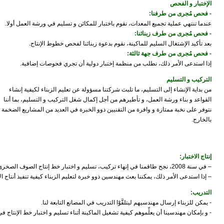
الإختبار و الفحص
- فحص مُجرى من طرفنا:
عندما تنتهي عملية تجميع المعدات، نقوم باختبار للمكائن و تسليم في ورشة العمل أولا.
- فحص مُجرى من طرف زبنائنا:
بعد تأكيد الإشتغال السليم للماكينة، نقوم بدعوة زبنائنا لفحص خطوط الإنتاج.
- فحص مُجرى من طرف جهة ثالثة:
إذا استدعى الأمر ذلك، نطلب من منظمة إختبار دولية أن تجري فحوصات إضافية.
التركيب و التسليم
من بداية الإنشاء إلى التسليم، ما تلبث شركتنا مسؤولة عن تعليم الزبناء لكيفية إنشاء
القواعد و بناء ورشة العمل، و تأطيرهم من أجل إكمال شغل التركيب و التسليم، بما أننا
نتوفر على نخبة ممتازة و وافرة من التقنيين ذوو الخبرة في العديد من المشاريع الضخمة
بالخارج.
إنتاج الاختبار:
– في سنة 2008، نجح طاقمنا في إنهاء تركيب، تسليم و اختبار خط إنتاج الصوف الصخري في تركيا.
– إذا استدعى الأمر ذلك، يمكننا بعث مهندسين ذوو خبرة لتعليم الزبناء كيفية تنفيذ أنتاج
التدريب:
- يمكن للزبناء إرسال مهندسيهم ليتلقَّوْا التدريب في المصانع التابعة لنا.
- و بإمكان مهندسينا أن يعلِّموهم كيفية تشغيل الماكينة أثناء تسليم و اختبار خط الإنتاج 