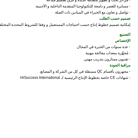
- مراكز بحث و تطوير متقدمة عديدة و فرق تصميم مبدعة.
- مسايرة للعصر و دامجة للتكنولوجيا المتقدمة الداخلية و الأجنبية.
- تواصل و تعاون مع الخبراء في الميادين ذات الصلة.
تصميم حسب الطلب
إمكانية تصميم خطوط إنتاج حسب احتياجات المستعمل و وفقا للشروط المحددة المختلفة ل
التصنيع
الإختصاص
- عدة سنوات من الخبرة في المجال.
- مُجهَّزة بمعدات معالجة مهنية.
- تقنيون ممتازون بتدريب مهني.
مراقبة الجودة
- مجهزون بأقسام QC مستقلة في كل من الشركة و المصانع.
- شهادات CE خاصة بخطوط الإنتاج الرئيسية لـ HiSuccess International.